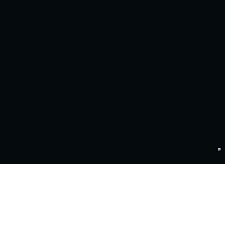
1WIN问学
智算基础设施
算力调度加速
智算中心