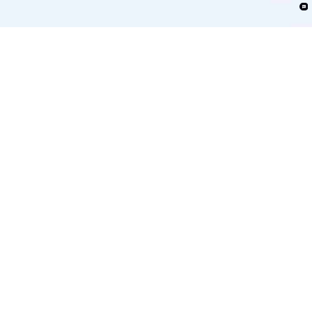
股票代码：000034.SZ
1WIN控股
软件产品
1WIN问学
1WIN鲲泰
1WIN云科
1WIN商桥
山石网科
高科数聚
GoPomelo