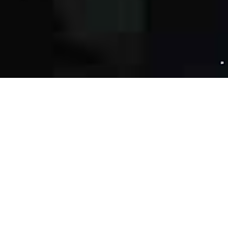
产品技术伙伴
联盟合作伙伴